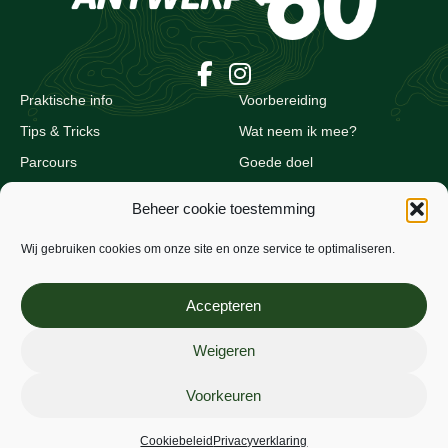
Praktische info
Voorbereiding
Tips & Tricks
Wat neem ik mee?
Parcours
Goede doel
Partners
Contact
Beheer cookie toestemming
Inschrijven
Wij gebruiken cookies om onze site en onze service te optimaliseren.
Algemene voorwaarden
Accepteren
Privacybeleid
Cookiebeleid
Weigeren
Voorkeuren
Cookiebeleid
Privacyverklaring
© Copyright Golazo Sports NV